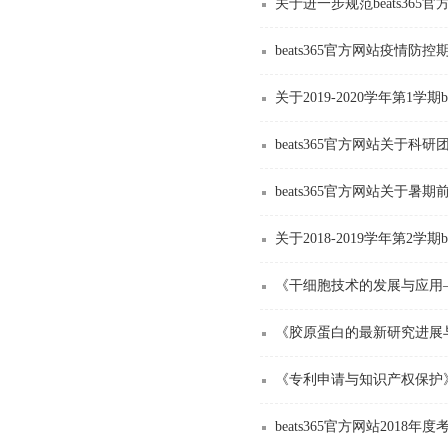
关于进一步规范beats36
beats365官方网站疫情防
关于2019-2020学年第1学
beats365官方网站关于
beats365官方网站关于
关于2018-2019学年第2学
《干细胞技术的发展与应用
《胶原蛋白的最新研究进展
《专利申请与知识产权保护
beats365官方网站2018年