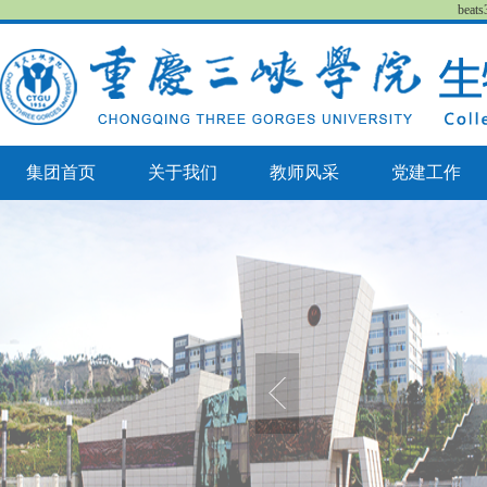
bea
集团首页
关于我们
教师风采
党建工作