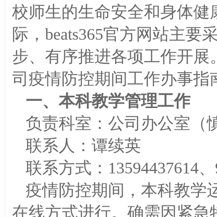
校师生的生命安全和身体健
际，beats365官方网站
步、有序推进各项工作开展
司疫情防控期间工作办事指
一、本科教学管理工作
负责科室：公司办公室（慎思
联系人：谭续英
联系方式：13594437614、
疫情防控期间，本科教学
在线方式进行。确需因紧急