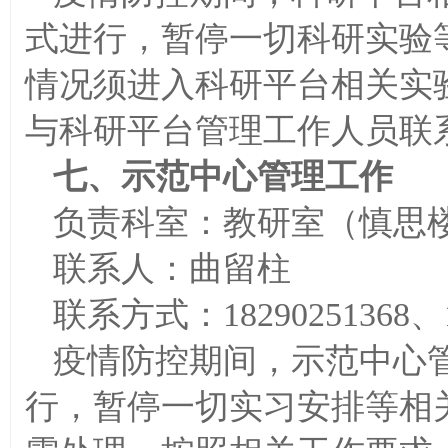
式进行，暂停一切科研实验
情况须进入科研平台相关实
与科研平台管理工作人员联
七、示范中心管理工作
负责科室：教研室（慎思楼2
联系人：曲留柱
联系方式：18290251368、
疫情防控期间，示范中心
行，暂停一切实习安排等相