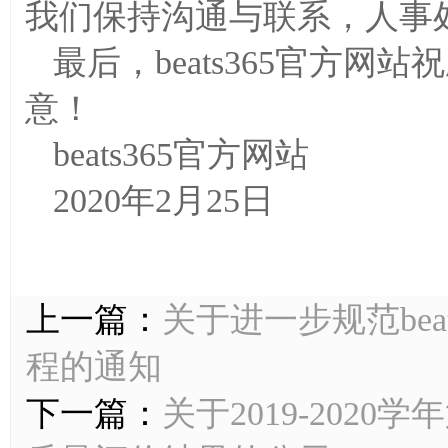
我们保持沟通与联系，人事
最后，beats365官方
意！
beats365官方网站
2020年2月25日
上一篇：
关于进一步规范bea
程的通知
下一篇：
关于2019-2020