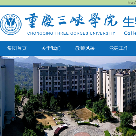
bea
集团首页
关于我们
教师风采
党建工作