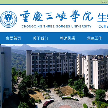
bea
集团首页
关于我们
教师风采
党建工作