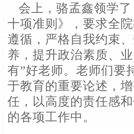
会上，骆孟鑫领学了
十项准则》，要求全院
遵循，严格自我约束、
养，提升政治素质、业
有
”
好老师。老师们要
于教育的重要论述，增
任，以高度的责任感和
的各项工作中。