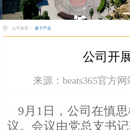
公司首页
>
旗下产业
公司开
来源：beats365官方网
9
月
1
日，公司在慎思
议。会议由党总支书记